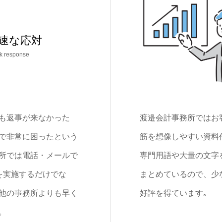
速な応対
k response
も返事が来なかった
渡邉会計事務所ではお
で非常に困ったという
筋を想像しやすい資料
所では電話・メールで
専門用語や大量の文字
を実施するだけでな
まとめているので、少
他の事務所よりも早く
好評を得ています｡
。