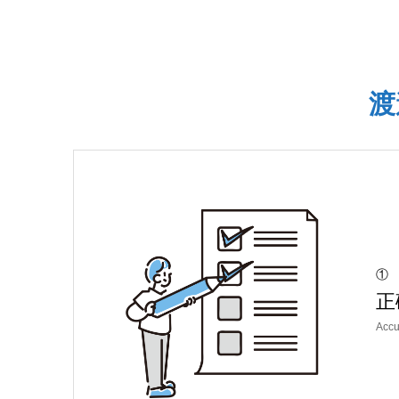
渡
①
正
Accu