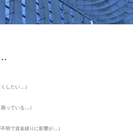
…
なくしたい…｣
く困っている…｣
が不明で資金繰りに影響が…｣