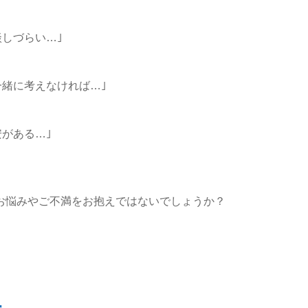
談しづらい…｣
一緒に考えなければ…｣
安がある…｣
お悩みやご不満をお抱えではないでしょうか？