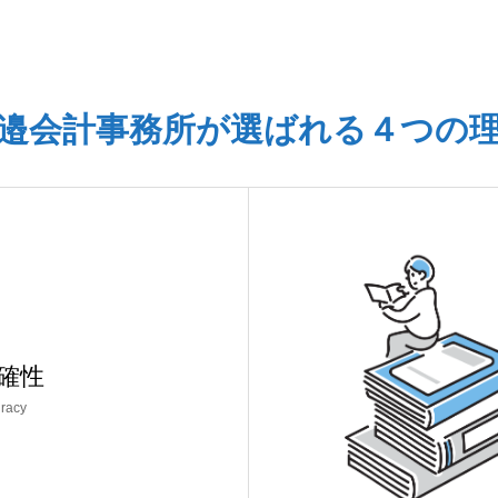
邉会計事務所が選ばれる４つの
確性
racy